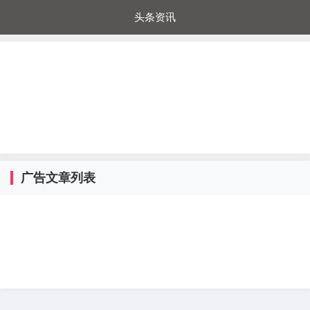
头条资讯
每日秒杀
每日爆品
电器城
国内超市
进口超市
内购福利
金桔兔
广告文章列表