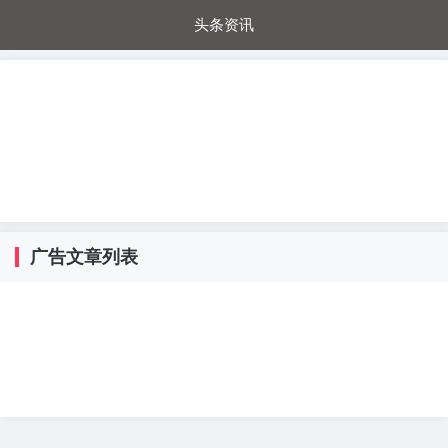
头条资讯
每日秒杀
每日爆品
电器城
国内超市
进口超市
内购福利
金桔兔
广告文章列表