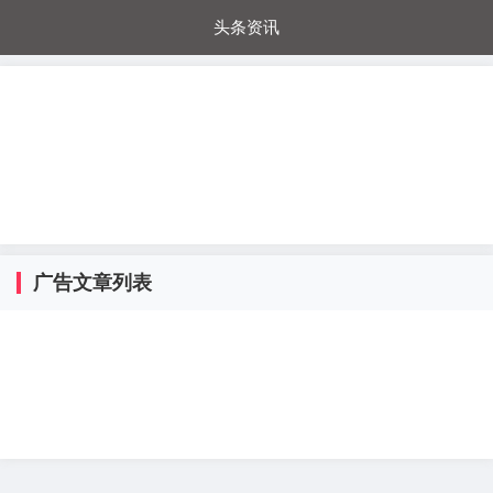
头条资讯
每日秒杀
每日爆品
电器城
国内超市
进口超市
内购福利
金桔兔
广告文章列表