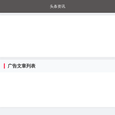
头条资讯
每日秒杀
每日爆品
电器城
国内超市
进口超市
内购福利
金桔兔
广告文章列表