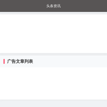
头条资讯
每日秒杀
每日爆品
电器城
国内超市
进口超市
内购福利
金桔兔
广告文章列表