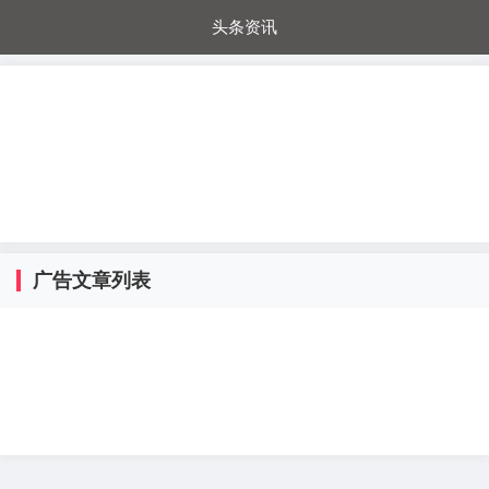
头条资讯
每日秒杀
每日爆品
电器城
国内超市
进口超市
内购福利
金桔兔
广告文章列表