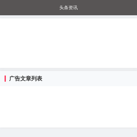
头条资讯
每日秒杀
每日爆品
电器城
国内超市
进口超市
内购福利
金桔兔
广告文章列表