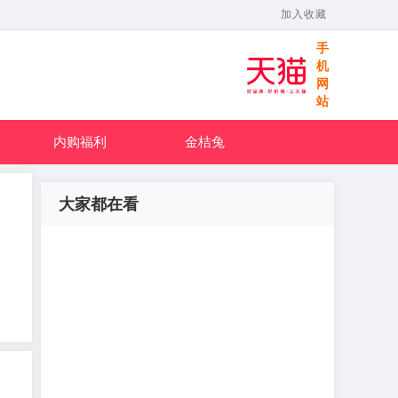
加入收藏
手
机
网
站
内购福利
金桔兔
大家都在看