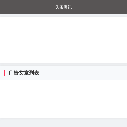
头条资讯
每日秒杀
每日爆品
电器城
国内超市
进口超市
内购福利
金桔兔
广告文章列表