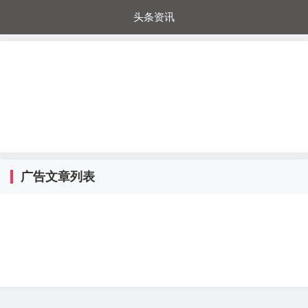
头条资讯
每日秒杀
每日爆品
电器城
国内超市
进口超市
内购福利
金桔兔
广告文章列表