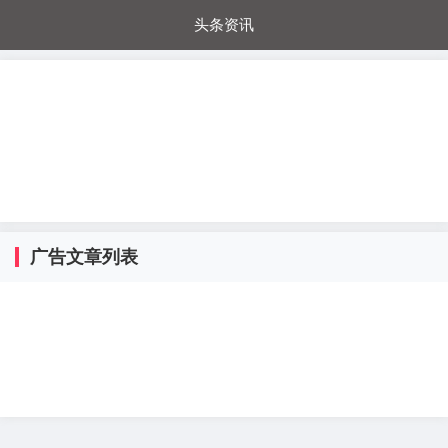
头条资讯
每日秒杀
每日爆品
电器城
国内超市
进口超市
内购福利
金桔兔
广告文章列表