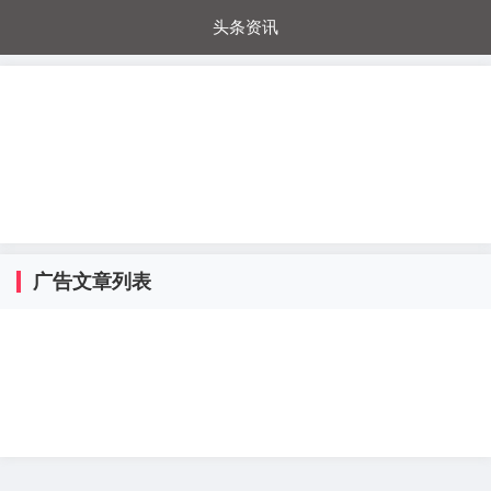
头条资讯
每日秒杀
每日爆品
电器城
国内超市
进口超市
内购福利
金桔兔
广告文章列表