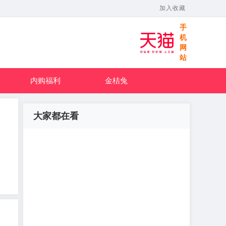
加入收藏
手
机
网
站
内购福利
金桔兔
大家都在看