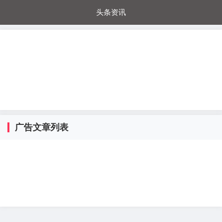
头条资讯
每日秒杀
每日爆品
电器城
国内超市
进口超市
内购福利
金桔兔
广告文章列表