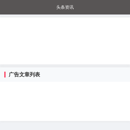
头条资讯
每日秒杀
每日爆品
电器城
国内超市
进口超市
内购福利
金桔兔
广告文章列表