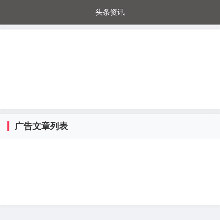
头条资讯
每日秒杀
每日爆品
电器城
国内超市
进口超市
内购福利
金桔兔
广告文章列表