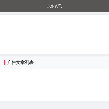
头条资讯
每日秒杀
每日爆品
电器城
国内超市
进口超市
内购福利
金桔兔
广告文章列表