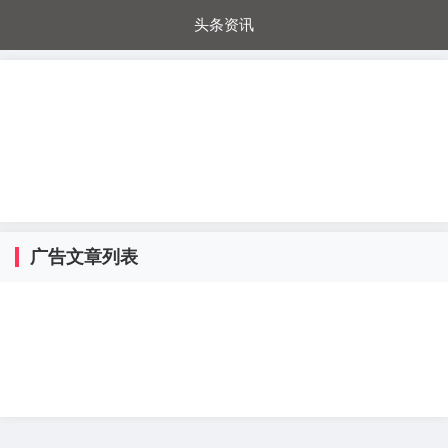
头条资讯
每日秒杀
每日爆品
电器城
国内超市
进口超市
内购福利
金桔兔
广告文章列表