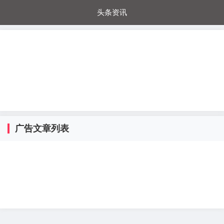
头条资讯
每日秒杀
每日爆品
电器城
国内超市
进口超市
内购福利
金桔兔
广告文章列表