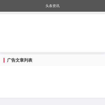
头条资讯
每日秒杀
每日爆品
电器城
国内超市
进口超市
内购福利
金桔兔
广告文章列表