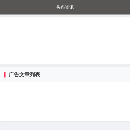
头条资讯
每日秒杀
每日爆品
电器城
国内超市
进口超市
内购福利
金桔兔
广告文章列表