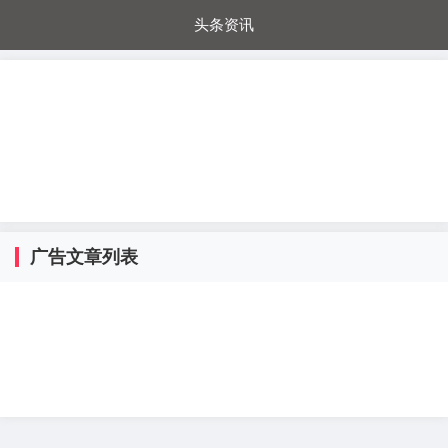
头条资讯
每日秒杀
每日爆品
电器城
国内超市
进口超市
内购福利
金桔兔
广告文章列表