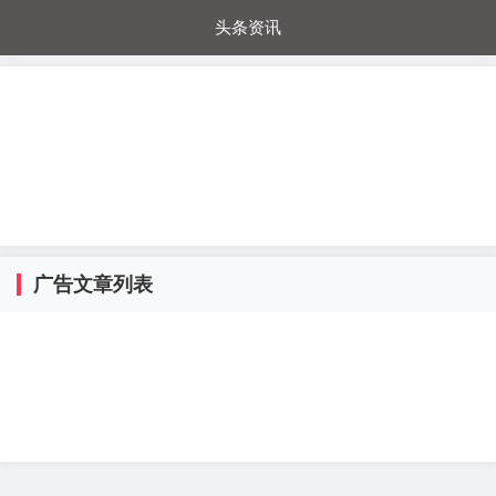
头条资讯
每日秒杀
每日爆品
电器城
国内超市
进口超市
内购福利
金桔兔
广告文章列表