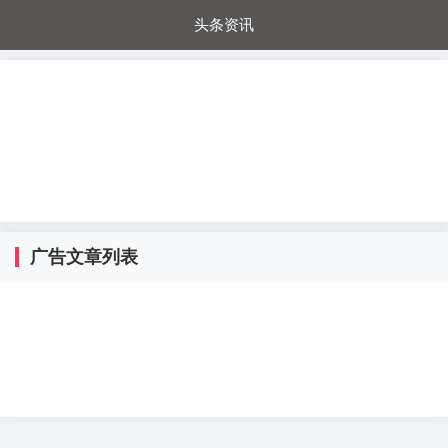
头条资讯
每日秒杀
每日爆品
电器城
国内超市
进口超市
内购福利
金桔兔
广告文章列表