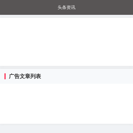
头条资讯
每日秒杀
每日爆品
电器城
国内超市
进口超市
内购福利
金桔兔
广告文章列表