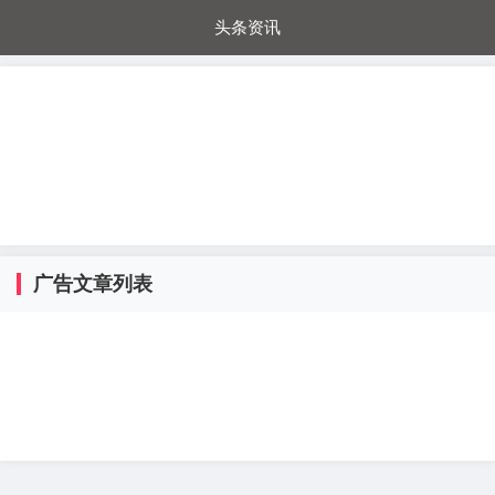
头条资讯
每日秒杀
每日爆品
电器城
国内超市
进口超市
内购福利
金桔兔
广告文章列表