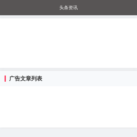
头条资讯
每日秒杀
每日爆品
电器城
国内超市
进口超市
内购福利
金桔兔
广告文章列表