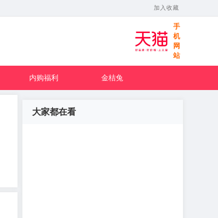
加入收藏
手
机
网
站
内购福利
金桔兔
大家都在看