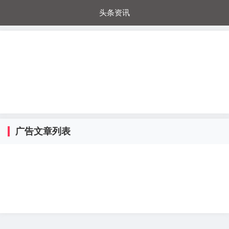
头条资讯
每日秒杀
每日爆品
电器城
国内超市
进口超市
内购福利
金桔兔
广告文章列表