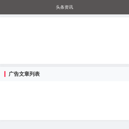
头条资讯
每日秒杀
每日爆品
电器城
国内超市
进口超市
内购福利
金桔兔
广告文章列表