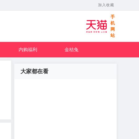
加入收藏
手
机
网
站
内购福利
金桔兔
大家都在看