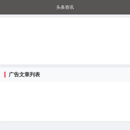
头条资讯
每日秒杀
每日爆品
电器城
国内超市
进口超市
内购福利
金桔兔
广告文章列表