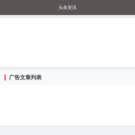
头条资讯
每日秒杀
每日爆品
电器城
国内超市
进口超市
内购福利
金桔兔
广告文章列表