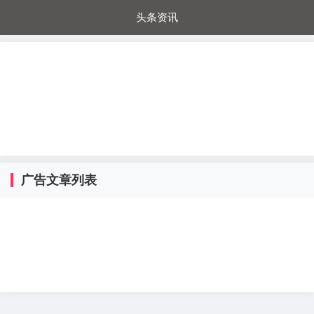
头条资讯
每日秒杀
每日爆品
电器城
国内超市
进口超市
内购福利
金桔兔
广告文章列表