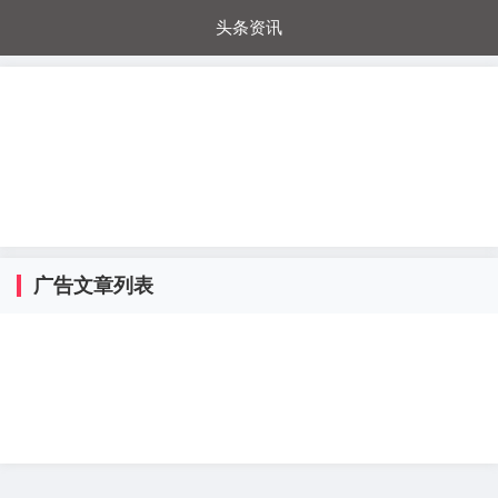
头条资讯
每日秒杀
每日爆品
电器城
国内超市
进口超市
内购福利
金桔兔
广告文章列表