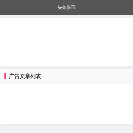
头条资讯
每日秒杀
每日爆品
电器城
国内超市
进口超市
内购福利
金桔兔
广告文章列表