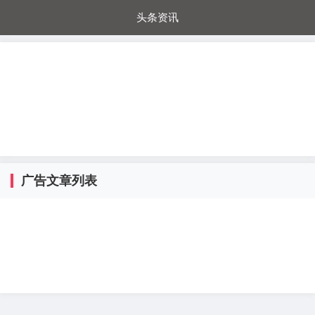
头条资讯
每日秒杀
每日爆品
电器城
国内超市
进口超市
内购福利
金桔兔
广告文章列表