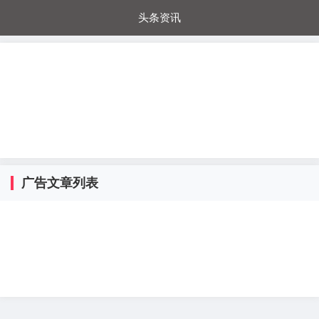
头条资讯
每日秒杀
每日爆品
电器城
国内超市
进口超市
内购福利
金桔兔
广告文章列表