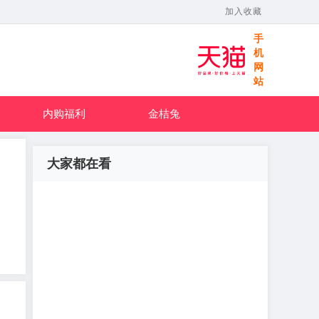
加入收藏
手
机
网
站
内购福利
金桔兔
大家都在看