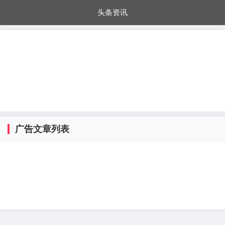
头条资讯
每日秒杀
每日爆品
电器城
国内超市
进口超市
内购福利
金桔兔
广告文章列表