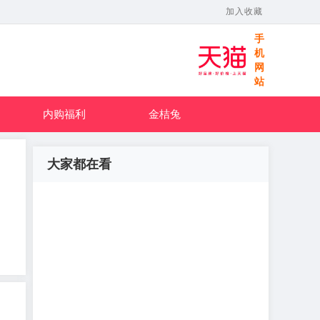
加入收藏
手
机
网
站
内购福利
金桔兔
大家都在看