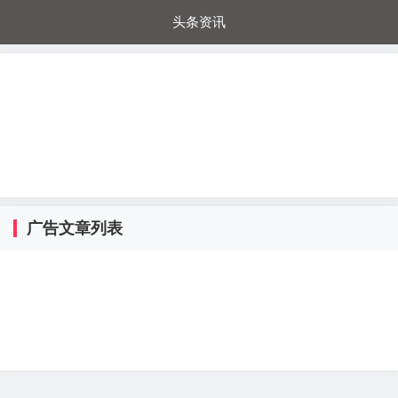
头条资讯
每日秒杀
每日爆品
电器城
国内超市
进口超市
内购福利
金桔兔
广告文章列表