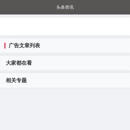
头条资讯
每日秒杀
每日爆品
电器城
国内超市
进口超市
内购福利
金桔兔
广告文章列表
大家都在看
相关专题