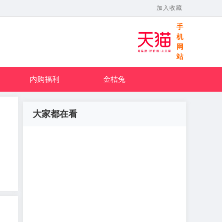
加入收藏
手
机
网
站
内购福利
金桔兔
大家都在看