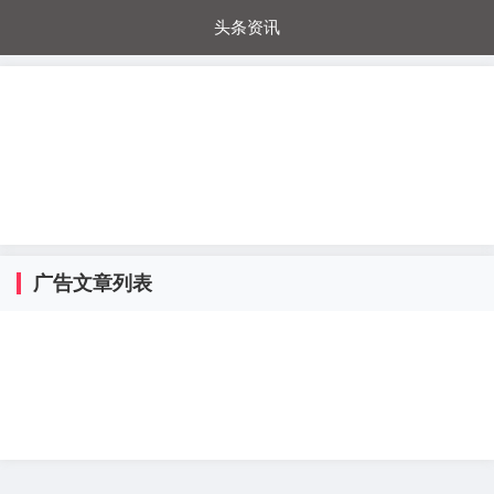
头条资讯
每日秒杀
每日爆品
电器城
国内超市
进口超市
内购福利
金桔兔
广告文章列表