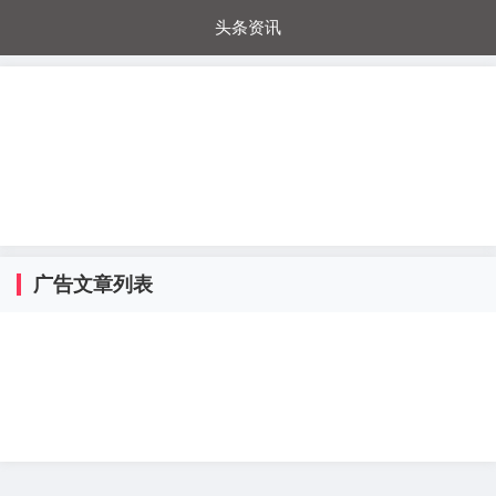
头条资讯
每日秒杀
每日爆品
电器城
国内超市
进口超市
内购福利
金桔兔
广告文章列表