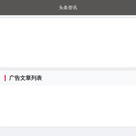
头条资讯
每日秒杀
每日爆品
电器城
国内超市
进口超市
内购福利
金桔兔
广告文章列表