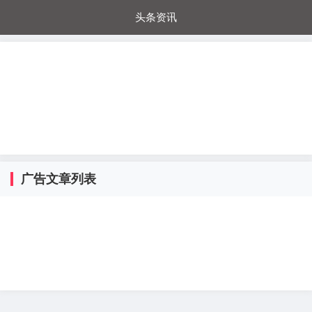
头条资讯
每日秒杀
每日爆品
电器城
国内超市
进口超市
内购福利
金桔兔
广告文章列表