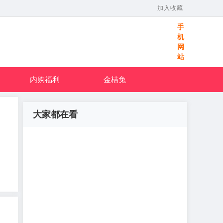
加入收藏
手
机
网
站
内购福利
金桔兔
大家都在看