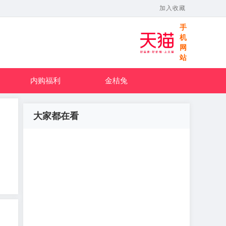
加入收藏
手
机
网
站
内购福利
金桔兔
大家都在看